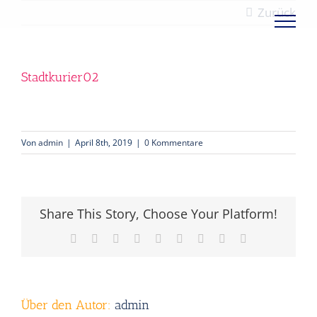
Zum
Zurück
Inhalt
springen
Stadtkurier02
Von
admin
|
April 8th, 2019
|
0 Kommentare
Share This Story, Choose Your Platform!
Facebook
X
Reddit
LinkedIn
WhatsApp
Tumblr
Pinterest
Vk
E-
Mail
Über den Autor:
admin