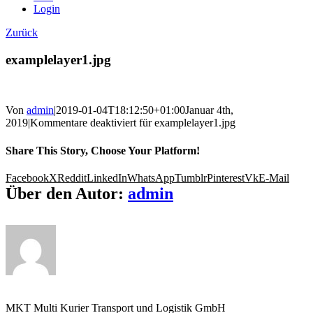
Login
Zurück
examplelayer1.jpg
Von
admin
|
2019-01-04T18:12:50+01:00
Januar 4th,
2019
|
Kommentare deaktiviert
für examplelayer1.jpg
Share This Story, Choose Your Platform!
Facebook
X
Reddit
LinkedIn
WhatsApp
Tumblr
Pinterest
Vk
E-Mail
Über den Autor:
admin
MKT Multi Kurier Transport und Logistik GmbH